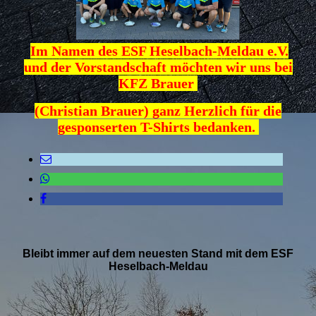
Im Namen des ESF Heselbach-Meldau e.V.
und der Vorstandschaft möchten wir uns bei
KFZ Brauer
(Christian Brauer) ganz Herzlich für die
gesponserten T-Shirts bedanken.
Bleibt immer auf dem neuesten Stand mit dem ESF
Heselbach-Meldau