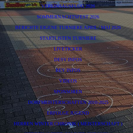
VEREINSAUSFLUG 2026
SOMMERNACHTSFEST 2026
BERICHTE EIGENE TURNIERE APRIL / MAI 2026
STARTLISTEN TURNIERE
LIVETICKER
DESV INFOS
BEV INFOS
VIDEOS
SPONSOREN
DORFMEISTERSCHAFTEN 2010-2025
ERFOLGE JUGEND
HERREN WINTER CHRONIK ( MEISTERSCHAFT )