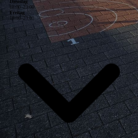
Dienstag
18
:
00
–
23
:
00
Freitag
18
:
00
–
23
:
00