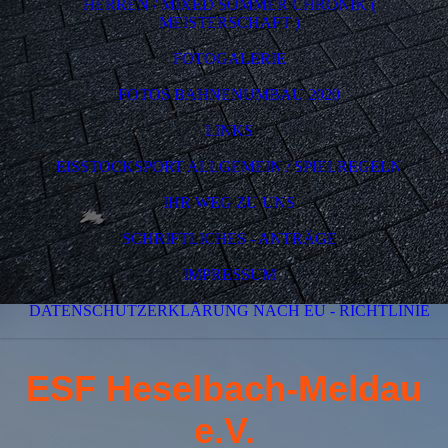
HERREN / MIXED SOMMER CHRONIK (
MEISTERSCHAFT )
FOTOGALERIE
FOTOS BAHNENUMBAU 2020
LINKS
EISSTOCKSPORT ALLGEMEIN / SPIELREGELN
IHR WEG ZU UNS
SCHRIFTLICHES - ANTRÄGE
IMPRESSUM
DATENSCHUTZERKLÄRUNG NACH EU - RICHTLINIE
ESF Heselbach-Meldau
e.V.